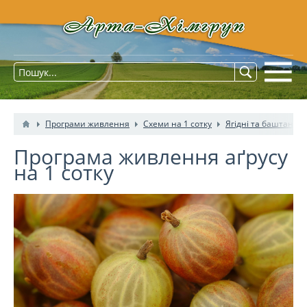
Програми живлення
Схеми на 1 сотку
Ягідні та баштанні 
Програма живлення аґрусу
на 1 сотку