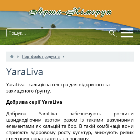
Портфоліо продуктів
YaraLiva
YaraLiva - кальцієва селітра для відкритого та
захищеного ґрунту.
Добрива серії YaraLiva
Добрива YaraLiva забезпечують рослини
швидкодіючим азотом разом із такими важливими
елементами як кальцій та бор. В такій комбінації вони
сприяють здоровому росту культур, знижують ризик
стресових навантажень на рослину.