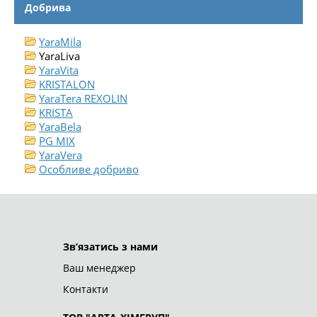
Добрива
YaraMila
YaraLiva
YaraVita
KRISTALON
YaraTera REXOLIN
KRISTA
YaraBela
PG MIX
YaraVera
Особливе добриво
ТОВ "АРТА-ХІМГРУП"
© 2026
Зв’язатись з нами
Ваш менеджер
Контакти