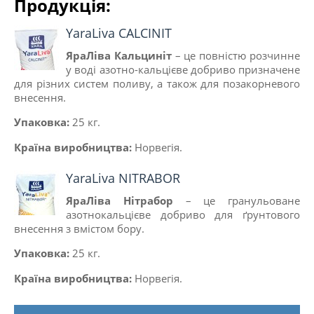
Продукція:
YaraLiva CALCINIT
ЯраЛіва Кальциніт
– це повністю розчинне
у воді азотно-кальцієве добриво призначене
для різних систем поливу, а також для позакорневого
внесення.
Упаковка:
25 кг.
Країна виробництва:
Норвегія.
YaraLiva NITRABOR
ЯраЛіва Нітрабор
– це гранульоване
азотнокальцієве добриво для ґрунтового
внесення з вмістом бору.
Упаковка:
25 кг.
Країна виробництва:
Норвегія.