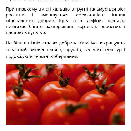
При низькому вмісті кальцію в ґрунті гальмується ріст
рослини і зменшується ефективність інших
мінеральних добрив. Крім того, дефіцит кальцію
викликає багато захворювань картоплі, овочевих і
плодових культур.
На більш пізніх стадіях добрива YaraLiva покращують
товарний вигляд плодів, фруктів, зелених культур і
подовжують термін їх зберігання.