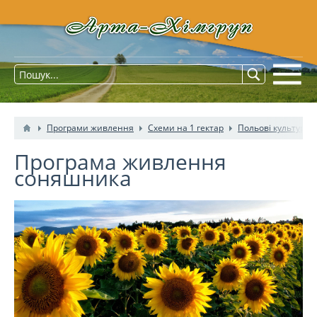
Програми живлення
Схеми на 1 гектар
Польові культури
Програма живлення
соняшника