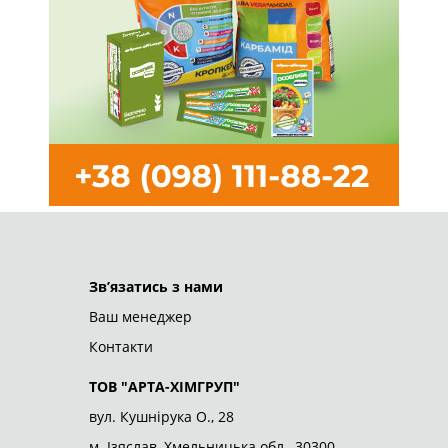
ТОВ "АРТА-ХІМГРУП"
© 2026
Зв’язатись з нами
Ваш менеджер
Контакти
ТОВ "АРТА-ХІМГРУП"
вул. Кушнірука О., 28
м. Ізяслав, Хмельницька обл., 30300