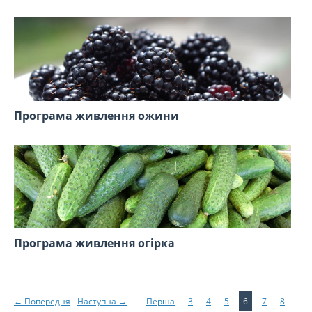
Програма живлення ожини
Програма живлення огірка
← Попередня
Наступна →
Перша
3
4
5
6
7
8