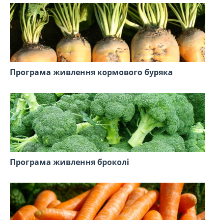
Програма живлення кормового буряка
Програма живлення броколі