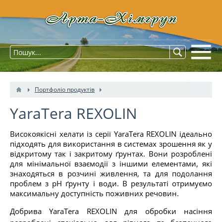
Портфоліо продуктів
YaraTera REXOLIN
Високоякісні хелати із серії YaraTera REXOLIN ідеально
підходять для використання в системах зрошення як у
відкритому так і закритому ґрунтах. Вони розроблені
для мінімальної взаємодії з іншими елементами, які
знаходяться в розчині живлення, та для подолання
проблем з pH ґрунту і води. В результаті отримуємо
максимальну доступність поживних речовин.
Добрива YaraTera REXOLIN для обробки насіння