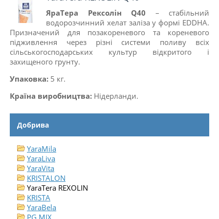
ЯраТера Рексолін Q40
– стабільний
водорозчинний хелат заліза у формі EDDHA.
Призначений для позакореневого та кореневого
підживлення через різні системи поливу всіх
сільськогосподарських культур відкритого і
захищеного грунту.
Упаковка:
5 кг.
Країна виробництва:
Нiдерланди.
Добрива
YaraMila
YaraLiva
YaraVita
KRISTALON
YaraTera REXOLIN
KRISTA
YaraBela
PG MIX