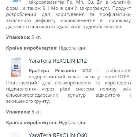
мікроелементів Fe, Mn, Cu, Zn в хелатній
формі, а також B і Mo в одній мікрогранулі. Продукт
розроблений для коригування та профілактики
загального дефіциту мікроелементів в широкому
діапазоні сільськогосподарських і садових культур.
Упаковка:
5 кг.
Країна виробництва:
Нiдерланди.
YaraTera REXOLIN D12
ЯраТера Рексолін D12
– стабільний
водорозчинний хелат заліза у формі DTPA.
Призначений для позакореневого та кореневого
підживлення через різні системи поливу всіх
сільськогосподарських культур відкритого і
захищеного грунту.
Упаковка:
5 кг.
Країна виробництва:
Нiдерланди
.
YaraTera REXOLIN Q40