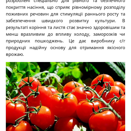
розроблені спеціально для рівного та безпечного
покриття насіння, що сприяє рівномірному розподілу
поживних речовин для стимуляції раннього росту та
забезпечення швидкого розвитку культури. В
результаті коріння та листя стає значно здоровішим та
менш вразливим до впливу холоду, заморозків чи
природних пошкоджень. Це дає виробнику с/г
продукції надійну основу для отримання якісного
врожаю.