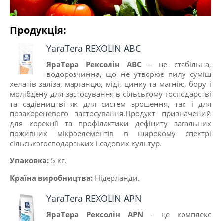
Продукція:
YaraTera REXOLIN ABC
ЯраТера
Рексолін АВС
– це стабільна,
водорозчинна, що не утворює пилу суміш
хелатів заліза, марганцю, міді, цинку та магнію, бору і
молібдену для застосування в сільському господарстві
та садівництві як для систем зрошення, так і для
позакореневого застосування.Продукт призначений
для корекції та профілактики дефіциту загальних
поживних мікроелементів в широкому спектрі
сільськогосподарських і садових культур.
Упаковка:
5 кг.
Країна виробництва:
Нiдерланди.
YaraTera REXOLIN APN
ЯраТера Рексолін APN
– це комплекс