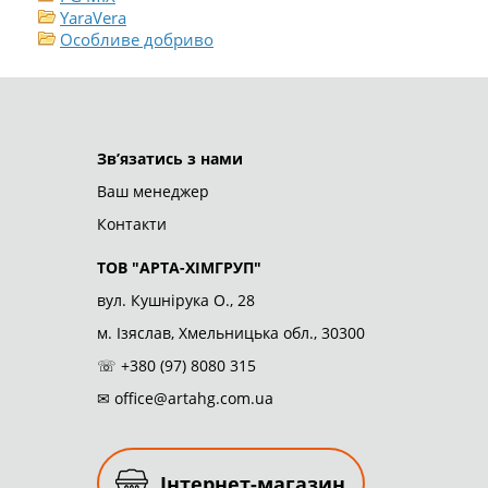
YaraVera
Особливе добриво
ТОВ "АРТА-ХІМГРУП"
© 2026
Зв’язатись з нами
Ваш менеджер
Контакти
ТОВ "АРТА-ХІМГРУП"
вул. Кушнірука О., 28
м. Ізяслав, Хмельницька обл., 30300
☏
+380 (97) 8080 315
✉
office@artahg.com.ua
Інтернет-магазин