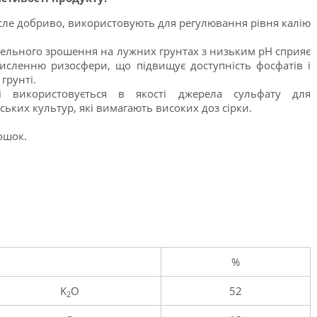
исле добриво, використовують для регулювання рівня калію
пельного зрошення на лужних грунтах з низьким рН сприяє
исленню ризосфери, що підвищує доступність фосфатів і
грунті.
ці використовується в якості джерела сульфату для
ських культур, які вимагають високих доз сірки.
ошок.
%
K
O
52
2