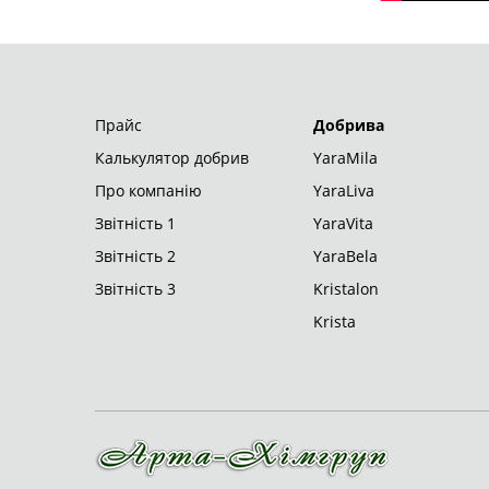
ТОВ "АРТА-ХІМГРУП"
© 2026
Прайс
Добрива
Калькулятор добрив
YaraMila
Про компанію
YaraLiva
Звітність 1
YaraVita
Звітність 2
YaraBela
Звітність 3
Kristalon
Krista