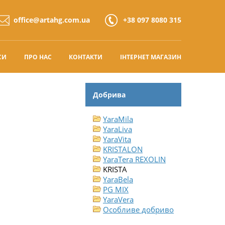
office@artahg.com.ua
+38 097 8080 315
СИ
ПРО НАС
КОНТАКТИ
ІНТЕРНЕТ МАГАЗИН
Добрива
YaraMila
YaraLiva
YaraVita
KRISTALON
YaraTera REXOLIN
KRISTA
YaraBela
PG MIX
YaraVera
Особливе добриво