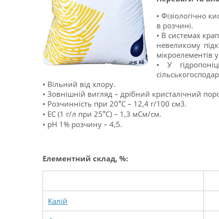
• Фізіологічно к
в розчині.
• В системах кра
невеликому підк
мікроелементів у 
• У гідропоні
сільськогосподар
• Вільний від хлору.
• Зовнішній вигляд – дрібний кристалічний пор
• Розчинність при 20
С – 12,4 г/100 см3.
°
• ЕС (1 г/л при 25
С) – 1,3 мСм/см.
°
• рН 1% розчину – 4,5.
Елементний склад, %:
Калiй