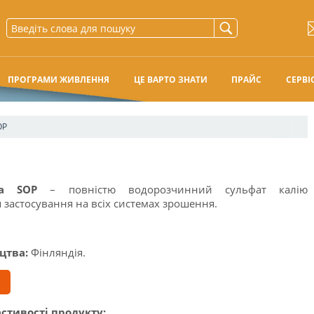
ПРОГРАМИ ЖИВЛЕННЯ
ЦЕ ВАРТО ЗНАТИ
ПРАЙС
СЕРВІ
OP
та SOP
– повністю водорозчинний сульфат калію
застосування на всіх системах зрошення.
цтва:
Фінляндія.
стивості продукту: