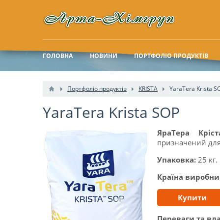
ГОЛОВНА
НОВИНИ
ПОРТФОЛІО ПРОДУКТІВ
Портфоліо продуктів
KRISTA
YaraTera Krista S
YaraTera Krista SOP
ЯраТера Кріс
призначений для 
Упаковка:
25 кг.
Країна виробни
Купити
Переваги та вла