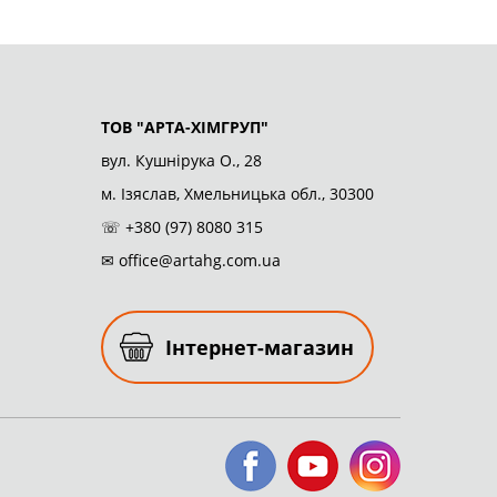
ТОВ "АРТА-ХІМГРУП"
вул. Кушнірука О., 28
м. Ізяслав, Хмельницька обл., 30300
☏
+380 (97) 8080 315
✉
office@artahg.com.ua
Інтернет-магазин
Ми у Фейсбуці
Ми у Youtube
Ми у Instagram