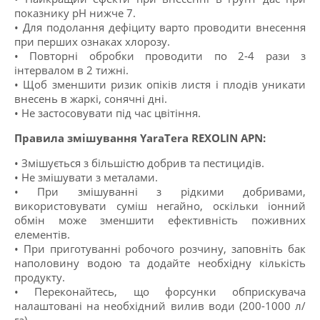
показнику рН нижче 7.
• Для подолання дефіциту варто проводити внесення
при перших ознаках хлорозу.
• Повторні обробки проводити по 2-4 рази з
інтервалом в 2 тижні.
• Щоб зменшити ризик опіків листя і плодів уникати
внесень в жаркі, сонячні дні.
• Не застосовувати під час цвітіння.
Правила змішування YaraTera REXOLIN APN:
• Змішується з більшістю добрив та пестицидів.
• Не змішувати з металами.
• При змішуванні з рідкими добривами,
використовувати суміш негайно, оскільки іонний
обмін може зменшити ефективність поживних
елементів.
• При приготуванні робочого розчину, заповніть бак
наполовину водою та додайте необхідну кількість
продукту.
• Переконайтесь, що форсунки обприскувача
налаштовані на необхідний вилив води (200-1000 л/
га)