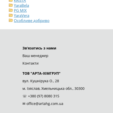
KRISTA
YaraBela
PG MIX
YaraVera
Особливе добриво
ТОВ "АРТА-ХІМГРУП"
© 2026
Зв’язатись з нами
Ваш менеджер
Контакти
ТОВ "АРТА-ХІМГРУП"
вул. Кушнірука О., 28
м. Ізяслав, Хмельницька обл., 30300
☏
+380 (97) 8080 315
✉
office@artahg.com.ua