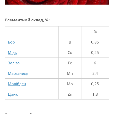
Елементний склад, %:
%
Бор
B
0,85
Мідь
Cu
0,25
Залізо
Fe
6
Марганець
Mn
2,4
Молібден
Mo
0,25
Цинк
Zn
1,3