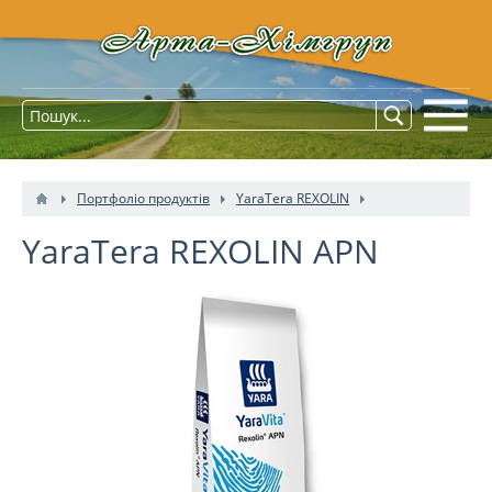
Портфоліо продуктів
YaraTera REXOLIN
YaraTera REXOLIN APN