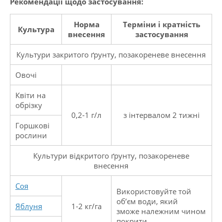
Рекомендації щодо застосування:
Норма
Терміни і кратність
Культура
внесення
застосування
Культури закритого ґрунту, позакореневе внесення
Овочі
Квіти на
обрізку
0,2-1 г/л
з інтервалом 2 тижні
Горшкові
рослини
Культури відкритого ґрунту, позакореневе
внесення
Соя
Використовуйте той
об’єм води, який
Яблуня
1-2 кг/га
зможе належним чином
покрити