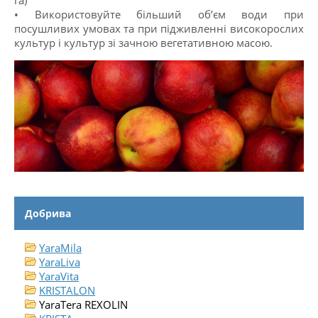
• Використовуйте більший об’єм води при
посушливих умовах та при підживленні високорослих
культур і культур зі зачною вегетативною масою.
Добрива
YaraMila
YaraLiva
YaraVita
KRISTALON
YaraTera REXOLIN