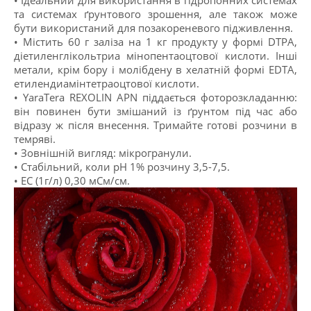
• Ідеальний для використання в гідропонних системах
та системах ґрунтового зрошення, але також може
бути використаний для позакореневого підживлення.
• Містить 60 г заліза на 1 кг продукту у формі DTPA,
діетиленглікольтриа мінопентаоцтової кислоти. Інші
метали, крім бору і молібдену в хелатній формі EDTA,
етилендиамінтетраоцтової кислоти.
• YaraTera REXOLIN APN піддається фоторозкладанню:
він повинен бути змішаний із ґрунтом під час або
відразу ж після внесення. Тримайте готові розчини в
темряві.
• Зовнішній вигляд: мікрогранули.
• Стабільний, коли рН 1% розчину 3,5-7,5.
• ЕС (1г/л) 0,30 мСм/см.