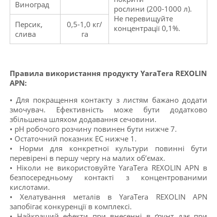
Виноград
рослини (200-1000 л).
Не перевищуйте
Персик,
0,5-1,0 кг/
концентрації 0,1%.
слива
га
Правила використання продукту YaraTera REXOLIN
APN:
• Для покращення контакту з листям бажано додати
змочувач. Ефективність може бути додатково
збільшена шляхом додавання сечовини.
• рН робочого розчину повинен бути нижче 7.
• Остаточний показник EC нижче 1.
• Норми для конкретної культури повинні бути
перевірені в першу чергу на малих об’ємах.
• Ніколи не використовуйте YaraTera REXOLIN APN в
безпосередньому контакті з концентрованими
кислотами.
• Хелатування металів в
YaraTera
REXOLIN APN
запобігає конкуренції в комплексі.
• Найкращий ефекти при внесенні в ґрунт дає при