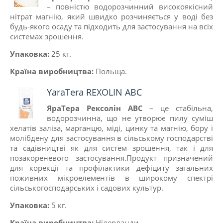
– повністю водорозчинний високоякісний
нітрат магнію, який швидко розчиняється у воді без
будь-якого осаду та підходить для застосування на всіх
системах зрошення.
Упаковка:
25 кг.
Країна виробництва:
Польща.
YaraTera REXOLIN ABC
ЯраТера
Рексолін АВС
– це стабільна,
водорозчинна, що не утворює пилу суміш
хелатів заліза, марганцю, міді, цинку та магнію, бору і
молібдену для застосування в сільському господарстві
та садівництві як для систем зрошення, так і для
позакореневого застосування.Продукт призначений
для корекції та профілактики дефіциту загальних
поживних мікроелементів в широкому спектрі
сільськогосподарських і садових культур.
Упаковка:
5 кг.
Країна виробництва:
Нiдерланди.