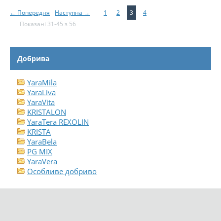
← Попередня
Наступна →
1
2
3
4
Показані 31-45 з 56
Добрива
YaraMila
YaraLiva
YaraVita
KRISTALON
YaraTera REXOLIN
KRISTA
YaraBela
PG MIX
YaraVera
Особливе добриво