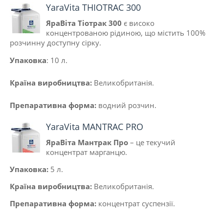
YaraVita THIOTRAC 300
ЯраВіта Тіотрак 300
є високо
концентрованою рідиною, що містить 100%
розчинну доступну сірку.
Упаковка
: 10 л.
Країна виробництва:
Великобританiя.
Препаративна форма:
водний розчин.
YaraVita MANTRAC PRO
ЯраВіта Мантрак Про
– це текучий
концентрат марганцю.
Упаковка:
5 л.
Країна виробництва:
Великобританiя
.
Препаративна форма:
концентрат суспензії.