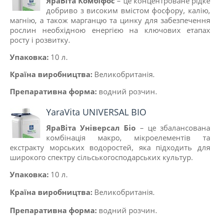
ЯраВіта Комбіфос
– це концентроване рідке
добриво з високим вмістом фосфору, калію,
магнію, а також марганцю та цинку для забезпечення
рослин необхідною енергією на ключових етапах
росту і розвитку.
Упаковка:
10 л.
Країна виробництва:
Великобританiя.
Препаративна форма:
водний розчин.
YaraVita UNIVERSAL BIO
ЯраВіта Універсал Біо
– це збалансована
комбінація макро, мікроелементів та
екстракту морських водоростей, яка підходить для
широкого спектру сільськогосподарських культур.
Упаковка:
10 л.
Країна виробництва:
Великобританiя.
Препаративна форма:
водний розчин.