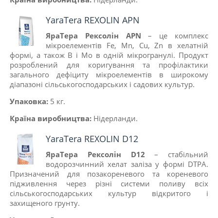
YaraTera REXOLIN APN
ЯраТера Рексолін APN
– це комплекс
мікроелементів Fe, Mn, Cu, Zn в хелатній
формі, а також B і Mo в одній мікрогранулі. Продукт
розроблений для коригування та профілактики
загального дефіциту мікроелементів в широкому
діапазоні сільськогосподарських і садових культур.
Упаковка:
5 кг.
Країна виробництва:
Нiдерланди.
YaraTera REXOLIN D12
ЯраТера Рексолін D12
– стабільний
водорозчинний хелат заліза у формі DTPA.
Призначений для позакореневого та кореневого
підживлення через різні системи поливу всіх
сільськогосподарських культур відкритого і
захищеного грунту.