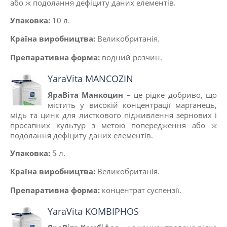
або ж подолання дефіциту даних елементів.
Упаковка:
10 л.
Країна виробництва:
Великобританiя.
Препаративна форма:
водний розчин.
YaraVita MANCOZIN
ЯраВіта Манкоцин
– це рідке добриво, що
містить у високій концентрації марганець,
мідь та цинк для листкового підживлення зернових і
просапних культур з метою попередження або ж
подолання дефіциту даних елементів.
Упаковка:
5 л.
Країна виробництва:
Великобританiя.
Препаративна форма:
концентрат суспензії.
YaraVita KOMBIPHOS