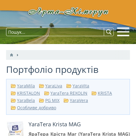
Портфоліо продуктів
YaraMila
YaraLiva
YaraVita
KRISTALON
YaraTera REXOLIN
KRISTA
YaraBela
PG MIX
YaraVera
Особливе добриво
YaraTera Krista MAG
ЯраТера Кріста Маг (YaraTera Krista MAG)