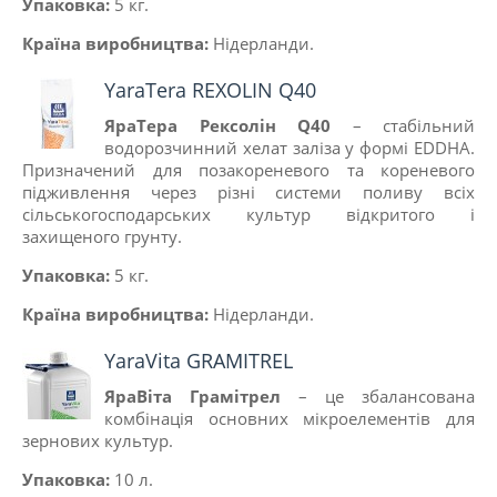
Упаковка:
5 кг.
Країна виробництва:
Нiдерланди
.
YaraTera REXOLIN Q40
ЯраТера Рексолін Q40
– стабільний
водорозчинний хелат заліза у формі EDDHA.
Призначений для позакореневого та кореневого
підживлення через різні системи поливу всіх
сільськогосподарських культур відкритого і
захищеного грунту.
Упаковка:
5 кг.
Країна виробництва:
Нiдерланди.
YaraVita GRAMITREL
ЯраВіта Грамітрел
– це збалансована
комбінація основних мікроелементів для
зернових культур.
Упаковка:
10 л.