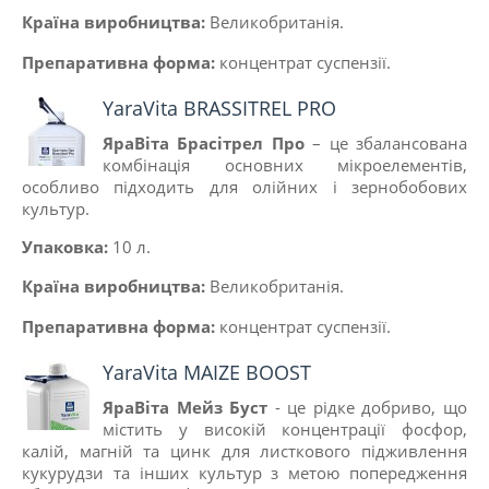
Країна виробництва:
Великобританiя.
Препаративна форма:
концентрат суспензії.
YaraVita BRASSITREL PRO
ЯраВіта Брасітрел Про
– це збалансована
комбінація основних мікроелементів,
особливо підходить для олійних і зернобобових
культур.
Упаковка:
10 л
.
Країна виробництва:
Великобританiя.
Препаративна форма:
концентрат суспензії.
YaraVita MAIZE BOOST
ЯраВіта Мейз Буст
- це рідке добриво, що
містить у високій концентрації фосфор,
калій, магній та цинк для листкового підживлення
кукурудзи та інших культур з метою попередження