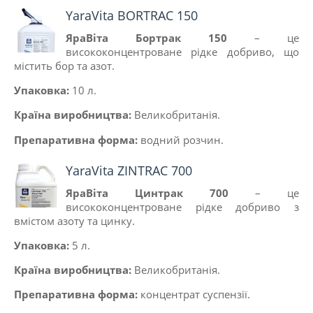
YaraVita BORTRAC 150
ЯраВіта Бортрак 150
– це
висококонцентроване рідке добриво, що
містить бор та азот.
Упаковка:
10 л.
Країна виробництва:
Великобританiя
.
Препаративна форма:
водний розчин.
YaraVita ZINTRAC 700
ЯраВіта Цинтрак 700
– це
висококонцентроване рідке добриво з
вмістом азоту та цинку.
Упаковка:
5 л.
Країна виробництва:
Великобританiя.
Препаративна форма:
концентрат суспензії.