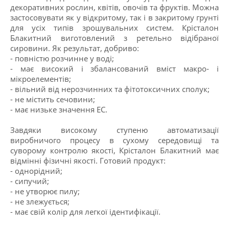
декоративних рослин, квітів, овочів та фруктів. Можна
застосовувати як у відкритому, так і в закритому грунті
для усіх типів зрошувальних систем. Крісталон
Блакитний виготовлений з ретельно відібраної
сировини. Як результат, добриво:
- повністю розчинне у воді;
- має високий і збалансований вміст макро- і
мікроелементів;
- вільний від нерозчинних та фітотоксичних сполук;
- не містить сечовини;
- має низьке значення EC.
Завдяки високому ступеню автоматизації
виробничого процесу в сухому середовищі та
суворому контролю якості, Крісталон Блакитний має
відмінні фізичні якості. Готовий продукт:
- однорідний;
- сипучий;
- не утворює пилу;
- не злежується;
- має свій колір для легкої ідентифікації.