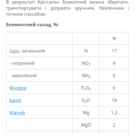
В результаті Крісталон Блакитний можна зберігати,
транспортувати і дозувати зручним, безпечним і
точним способом.
Елементний склад, %:
%
Азот
, загальний
N
17
- нітратний
NO
8
3
- амонійний
NH
9
4
Фосфор
P
O
6
2
5
Калiй
K
O
18
2
Магнiй
Mg
1,2
MgO
2