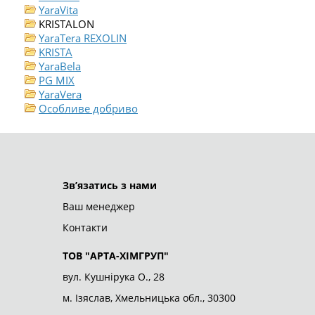
YaraVita
KRISTALON
YaraTera REXOLIN
KRISTA
YaraBela
PG MIX
YaraVera
Особливе добриво
ТОВ "АРТА-ХІМГРУП"
© 2026
Зв’язатись з нами
Ваш менеджер
Контакти
ТОВ "АРТА-ХІМГРУП"
вул. Кушнірука О., 28
м. Ізяслав, Хмельницька обл., 30300