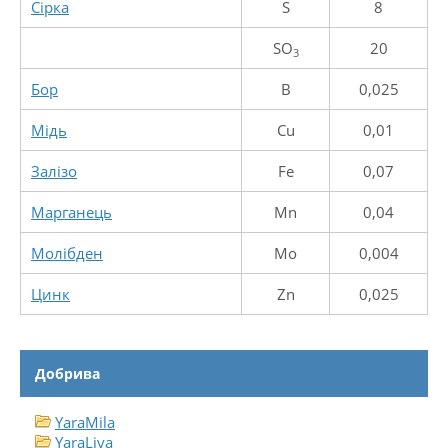
Сірка
S
8
SO
20
3
Бор
B
0,025
Мідь
Cu
0,01
Залізо
Fe
0,07
Марганець
Mn
0,04
Молібден
Mo
0,004
Цинк
Zn
0,025
Добрива
YaraMila
YaraLiva