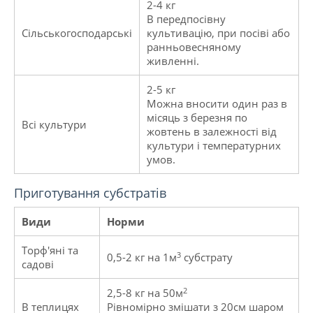
2-4 кг
В передпосівну
Сільськогосподарські
культивацію, при посіві або
ранньовесняному
живленні.
2-5 кг
Можна вносити один раз в
місяць з березня по
Всі культури
жовтень в залежності від
культури і температурних
умов.
Приготування субстратів
Види
Норми
Торф'яні та
3
0,5-2 кг на 1м
субстрату
садові
2
2,5-8 кг на 50м
В теплицях
Рівномірно змішати з 20см шаром