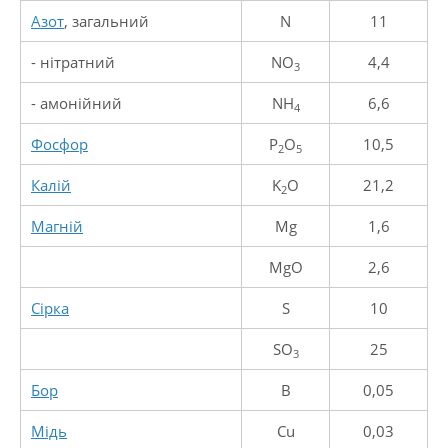
Азот
, загальний
N
11
- нітратний
NO
4,4
3
- амонійний
NH
6,6
4
Фосфор
P
O
10,5
2
5
Калiй
K
O
21,2
2
Магнiй
Mg
1,6
MgO
2,6
Сірка
S
10
SO
25
3
Бор
B
0,05
Мідь
Cu
0,03