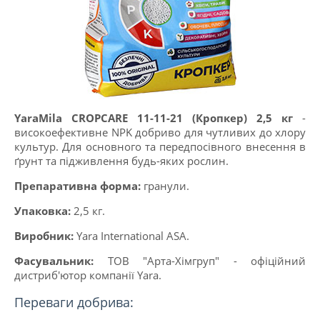
YaraMila CROPCARE 11-11-21 (Кропкер) 2,5 кг
-
високоефективне NPK добриво для чутливих до хлору
культур. Для основного та передпосівного внесення в
ґрунт та підживлення будь-яких рослин.
Препаративна форма:
гранули.
Упаковка:
2,5 кг.
Виробник:
Yara International ASA.
Фасувальник:
ТОВ "Арта-Хімгруп" - офіційний
дистриб'ютор компанії Yara.
Переваги добрива: