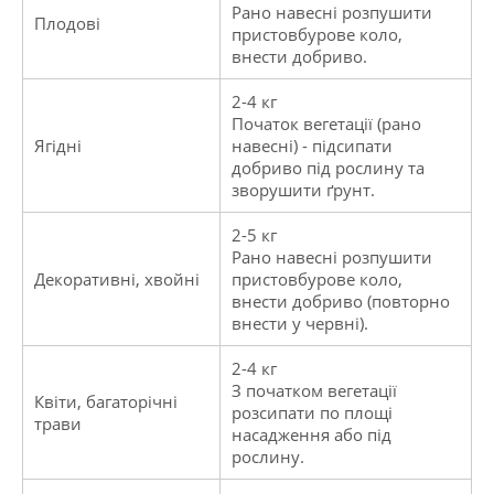
Рано навесні розпушити
Плодові
пристовбурове коло,
внести добриво.
2-4 кг
Початок вегетації (рано
Ягідні
навесні) - підсипати
добриво під рослину та
зворушити ґрунт.
2-5 кг
Рано навесні розпушити
Декоративні, хвойні
пристовбурове коло,
внести добриво (повторно
внести у червні).
2-4 кг
З початком вегетації
Квіти, багаторічні
розсипати по площі
трави
насадження або під
рослину.