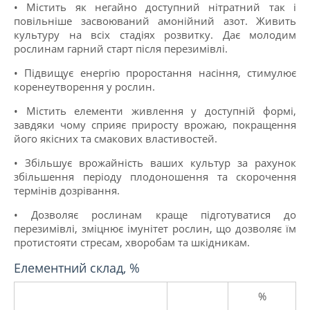
•
Містить як негайно доступний нітратний так і
повільніше засвоюваний амонійний азот. Живить
культуру на всіх стадіях розвитку. Дає молодим
рослинам гарний старт після перезимівлі.
•
Підвищує енергію проростання насіння, стимулює
коренеутворення у рослин.
•
Містить елементи живлення у доступній формі,
завдяки чому сприяє приросту врожаю, покращення
його якісних та смакових властивостей.
•
Збільшує врожайність ваших культур за рахунок
збільшення періоду плодоношення та скорочення
термінів дозрівання.
•
Дозволяє рослинам краще підготуватися до
перезимівлі, зміцнює імунітет рослин, що дозволяє їм
протистояти стресам, хворобам та шкідникам.
Елементний склад, %
%