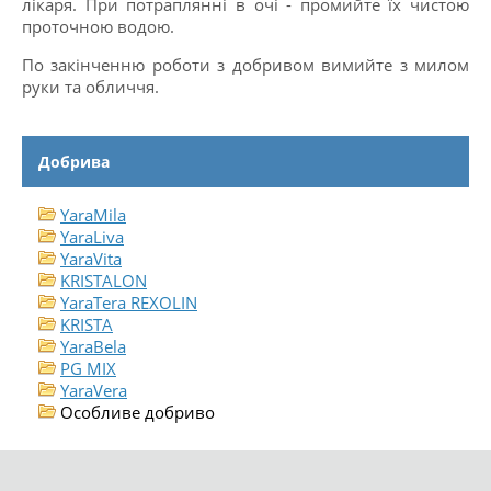
лікаря. При потраплянні в очі - промийте їх чистою
проточною водою.
По закінченню роботи з добривом вимийте з милом
руки та обличчя.
Добрива
YaraMila
YaraLiva
YaraVita
KRISTALON
YaraTera REXOLIN
KRISTA
YaraBela
PG MIX
YaraVera
Особливе добриво